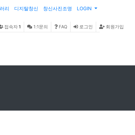
러리
디지탈창신
창신사진조명
LOGIN
접속자
1
1:1문의
FAQ
로그인
회원가입