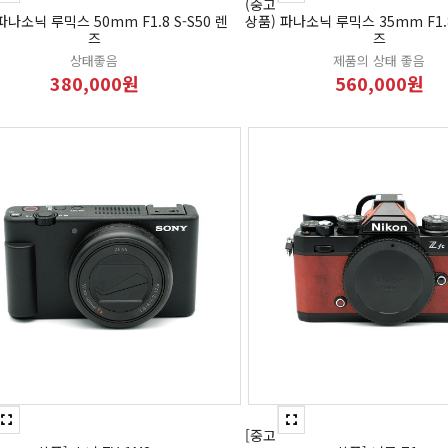
(중고
파나소닉 루믹스 50mm F1.8 S-S50 렌
상품) 파나소닉 루믹스 35mm F1.8
즈
즈
상태좋음
제품의 상태 좋음
380,000원
560,000원
[중고