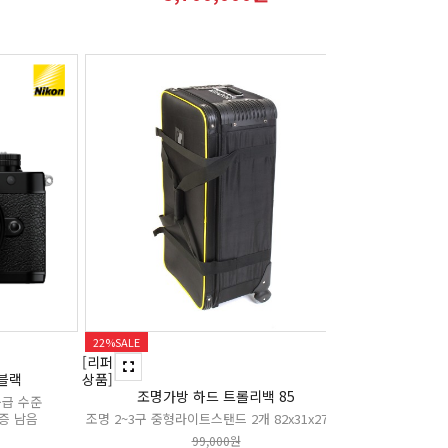
22%
SALE
[리퍼
 블랙
상품]
조명가방 하드 트롤리백 85
품급 수준
보증 남음
조명 2~3구 중형라이트스탠드 2개 82x31x27cm
99,000원