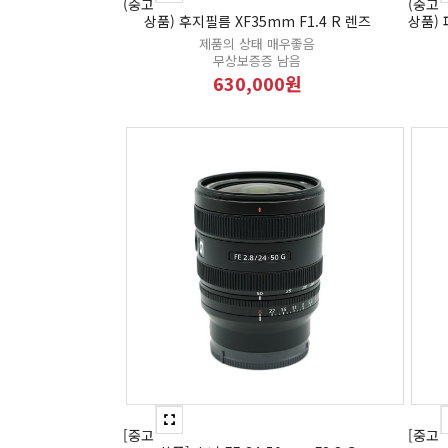
(중고
(중고
상품) 후지필름 XF35mm F1.4 R 렌즈
상품) 
제품의 상태 매우좋음
무상보증증 남음
630,000원
[중고
[중고