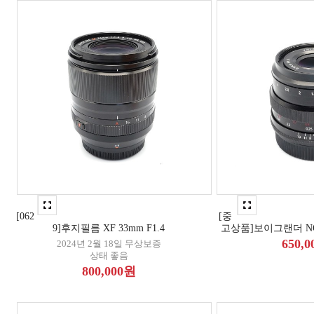
[062
[중
9]후지필름 XF 33mm F1.4
고상품]보이그랜더 NOK
650,
2024년 2월 18일 무상보증
상태 좋음
800,000원