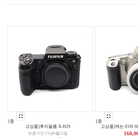
[중
[중
고상품]후지필름 X-H2S
고상품]캐논 EOS 66 
160,
보증기간 25년6월25일