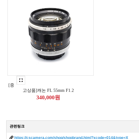
[중
고상품]캐논 FL 55mm F1.2
340,000원
관련링크
https://cscamera.com/shop/shopbrand.html?xcode=014&type=X