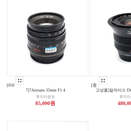
[050
[중
7]7Artisans 35mm F1.4
고상품]칼자이스 Dista
후지마운트
후지마
85,000원
480,