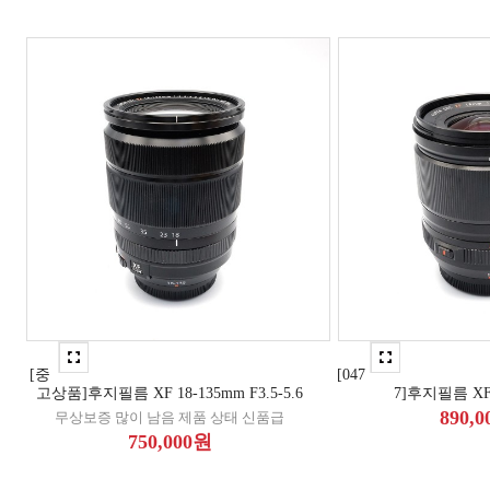
[중
[047
고상품]후지필름 XF 18-135mm F3.5-5.6
7]후지필름 XF 
890,
무상보증 많이 남음 제품 상태 신품급
750,000원